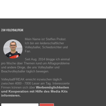
ZUM VOLLEYBALLFREAK
Mein Name ist Steffen Probst.
Ich bin ein leidenschaftlicher
Volleyballer, Schiedsrichter und
Fan.
Seit Aug. 2014 blogge ich einmal
pro Woche über Themen rund um Alltagsprobleme
und andere Dinge, die uns Volleyballer und
Beachvolleyballer täglich bewegen.
VolleyballFREAK erreicht inzwischen täglich
zwischen 4000 - 7000 Leser am Tag. Interessierte
Werbemöglichkeiten
Firmen können sich über
und Kooperation mit Hilfe des Media Kits
informieren.